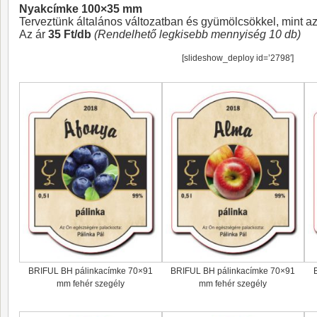
Nyakcímke 100×35 mm
Terveztünk általános változatban és gyümölcsökkel, mint az
Az ár
35 Ft/db
(Rendelhető legkisebb mennyiség 10 db)
[slideshow_deploy id=’2798′]
BRIFUL BH pálinkacímke 70×91
BRIFUL BH pálinkacímke 70×91
mm fehér szegély
mm fehér szegély