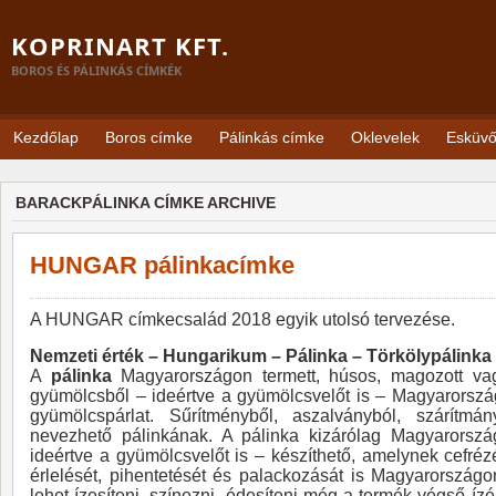
KOPRINART KFT.
BOROS ÉS PÁLINKÁS CÍMKÉK
Kezdőlap
Boros címke
Pálinkás címke
Oklevelek
Esküv
BARACKPÁLINKA CÍMKE ARCHIVE
HUNGAR pálinkacímke
A HUNGAR címkecsalád 2018 egyik utolsó tervezése.
Nemzeti érték – Hungarikum – Pálinka – Törkölypálinka
A
pálinka
Magyarországon termett, húsos, magozott vagy
gyümölcsből – ideértve a gyümölcsvelőt is – Magyarország
gyümölcspárlat. Sűrítményből, aszalványból, szárítm
nevezhető pálinkának. A pálinka kizárólag Magyarorszá
ideértve a gyümölcsvelőt is – készíthető, amelynek cefrézés
érlelését, pihentetését és palackozását is Magyarország
lehet ízesíteni, színezni, édesíteni még a termék végső í