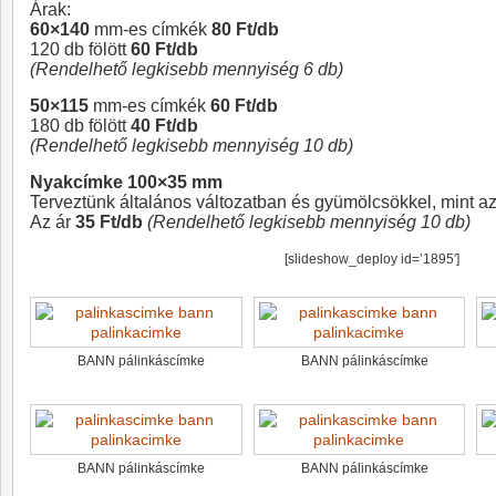
Árak:
60×140
mm-es címkék
80 Ft/db
120 db fölött
60 Ft/db
(Rendelhető legkisebb mennyiség 6 db)
50×115
mm-es címkék
60 Ft/db
180 db fölött
40 Ft/db
(Rendelhető legkisebb mennyiség 10 db)
Nyakcímke 100×35 mm
Terveztünk általános változatban és gyümölcsökkel, mint az
Az ár
35 Ft/db
(Rendelhető legkisebb mennyiség 10 db)
[slideshow_deploy id=’1895′]
BANN pálinkáscímke
BANN pálinkáscímke
BANN pálinkáscímke
BANN pálinkáscímke