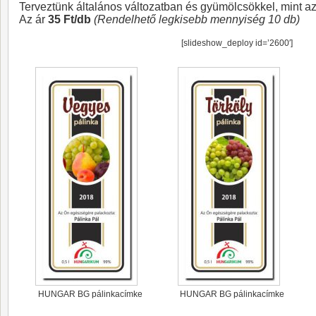
Terveztünk általános változatban és gyümölcsökkel, mint az
Az ár
35 Ft/db
(Rendelhető legkisebb mennyiség 10 db)
[slideshow_deploy id=’2600′]
HUNGAR BG pálinkacímke
HUNGAR BG pálinkacímke