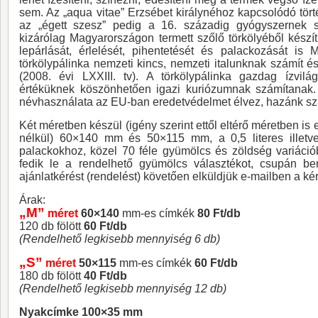
sem. Az „aqua vitae” Erzsébet királynéhoz kapcsolódó tört
az „égett szesz” pedig a 16. századig gyógyszernek s
kizárólag Magyarországon termett szőlő törkölyéből készít
lepárlását, érlelését, pihentetését és palackozását is
törkölypálinka nemzeti kincs, nemzeti italunknak számít és
(2008. évi LXXIII. tv). A törkölypálinka gazdag ízvil
értéküknek köszönhetően igazi kuriózumnak számítanak. 
névhasználata az EU-ban eredetvédelmet élvez, hazánk sz
Két méretben készül (igény szerint ettől eltérő méretben is e
nélkül) 60×140 mm és 50×115 mm, a 0,5 literes illetve
palackokhoz, közel 70 féle gyümölcs és zöldség variáci
fedik le a rendelhető gyümölcs választékot, csupán be
ajánlatkérést (rendelést) követően elküldjük e-mailben a kér
Árak:
„M”
méret
60×140
mm-es címkék
80 Ft/db
120 db fölött
60 Ft/db
(Rendelhető legkisebb mennyiség 6 db)
„S”
méret
50×115
mm-es címkék
60 Ft/db
180 db fölött
40 Ft/db
(Rendelhető legkisebb mennyiség 12 db)
Nyakcímke 100×35 mm