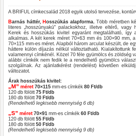
A BRIFUL címkecsalád 2018 egyik utolsó tervezése, kontúrv
B
arnás háttér,
H
osszúkás alapforma.
Több méretben kész
literes „hosszúnyakú” palackokhoz, illetve eltérő, vag
Kerek és hosszúkás kivitel egyaránt megtalálható, így a
alkalmas. A két kerek méret 70×63 mm és 100×90 mm, a
70×115 mm-es méret. Alapból három arculat készült, de eg
háttere külön díjazás nélkül változtatható. Kialakítottunk 
valamennyi címkénél. Közel 70 féle gyümölcs és zöldség v
alábbi címkék nem fedik le a rendelhető gyümölcs válasz
szolgálnak. Az ajánlatkérést (rendelést) követően elkül
változatot.
Árak hosszúkás kivitel:
„M”
méret
70×115
mm-es címkék
80 Ft/db
120 db fölött
75 Ft/db
180 db fölött
70 Ft/db
(Rendelhető legkisebb mennyiség 6 db)
„S”
méret
70×91
mm-es címkék
60 Ft/db
120 db fölött
55 Ft/db
180 db fölött
50 Ft/db
(Rendelhető legkisebb mennyiség 9 db)