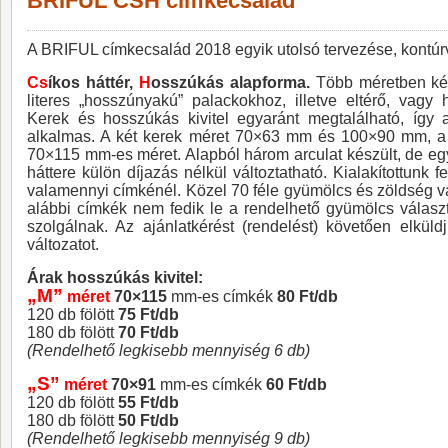
BRIFUL CSH címkecsalád
A BRIFUL címkecsalád 2018 egyik utolsó tervezése, kontúrv
Cs
íkos háttér,
H
osszúkás alapforma.
Több méretben kész
literes „hosszúnyakú” palackokhoz, illetve eltérő, vag
Kerek és hosszúkás kivitel egyaránt megtalálható, így a
alkalmas. A két kerek méret 70×63 mm és 100×90 mm, a
70×115 mm-es méret. Alapból három arculat készült, de eg
háttere külön díjazás nélkül változtatható. Kialakítottunk 
valamennyi címkénél. Közel 70 féle gyümölcs és zöldség v
alábbi címkék nem fedik le a rendelhető gyümölcs válasz
szolgálnak. Az ajánlatkérést (rendelést) követően elkül
változatot.
Árak hosszúkás kivitel:
„M”
méret
70×115
mm-es címkék
80 Ft/db
120 db fölött
75 Ft/db
180 db fölött
70 Ft/db
(Rendelhető legkisebb mennyiség 6 db)
„S”
méret
70×91
mm-es címkék
60 Ft/db
120 db fölött
55 Ft/db
180 db fölött
50 Ft/db
(Rendelhető legkisebb mennyiség 9 db)