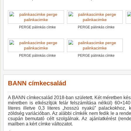
PERGE pálinkás címke
PERGE pálinkás címke
PERGE pálinkás címke
PERGE pálinkás címke
BANN címkecsalád
A BANN címkecsalád 2018-ban született. Két méretben készül
méretben is elkészítjük felár felszámítása nélkül) 60×
literes illetve 0,3 literes „hosszú nyakú” palackokhoz,
zöldség variációban. Az alábbi címkék nem fedik le a rend
csupán bemutató célt szolgálnak. Az ajánlatkérést (rende
mailben a kért címke változatot.