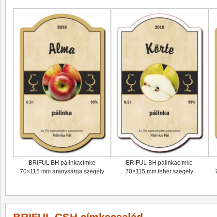
BRIFUL BH pálinkacímke
BRIFUL BH pálinkacímke
70×115 mm aranysárga szegély
70×115 mm fehér szegély