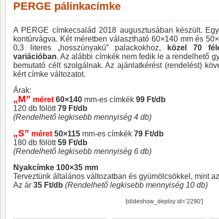
PERGE pálinkacímke
A PERGE címkecsalád 2018 augusztusában készült. Egy i
kontúrvágva. Két méretben választható 60×140 mm és 50×11
0,3 literes „hosszúnyakú” palackokhoz,
közel 70 fé
variációban
. Az alábbi címkék nem fedik le a rendelhető 
bemutató célt szolgálnak. Az ajánlatkérést (rendelést) kö
kért címke változatot.
Árak:
„M”
méret
60×140
mm-es címkék
99 Ft/db
120 db fölött
79 Ft/db
(Rendelhető legkisebb mennyiség 4 db)
„S”
méret
50×115
mm-es címkék
79 Ft/db
180 db fölött
59 Ft/db
(Rendelhető legkisebb mennyiség 6 db)
Nyakcímke 100×35 mm
Terveztünk általános változatban és gyümölcsökkel, mint az
Az ár
35 Ft/db
(Rendelhető legkisebb mennyiség 10 db)
[slideshow_deploy id=’2290′]