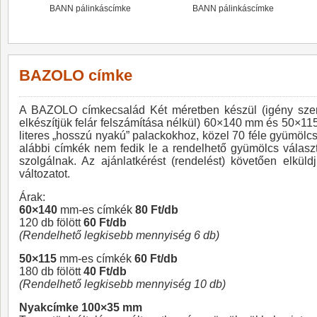
BANN pálinkáscímke
BANN pálinkáscímke
BAZOLO címke
A BAZOLO címkecsalád Két méretben készül (igény szerin
elkészítjük felár felszámítása nélkül) 60×140 mm és 50×115 
literes „hosszú nyakú” palackokhoz, közel 70 féle gyümölc
alábbi címkék nem fedik le a rendelhető gyümölcs válasz
szolgálnak. Az ajánlatkérést (rendelést) követően elkül
változatot.
Árak:
60×140
mm-es címkék
80 Ft/db
120 db fölött
60 Ft/db
(Rendelhető legkisebb mennyiség 6 db)
50×115
mm-es címkék
60 Ft/db
180 db fölött
40 Ft/db
(Rendelhető legkisebb mennyiség 10 db)
Nyakcímke 100×35 mm