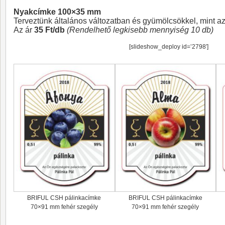
Nyakcímke 100×35 mm
Terveztünk általános változatban és gyümölcsökkel, mint az
Az ár
35 Ft/db
(Rendelhető legkisebb mennyiség 10 db)
[slideshow_deploy id=’2798′]
BRIFUL CSH pálinkacímke
BRIFUL CSH pálinkacímke
70×91 mm fehér szegély
70×91 mm fehér szegély