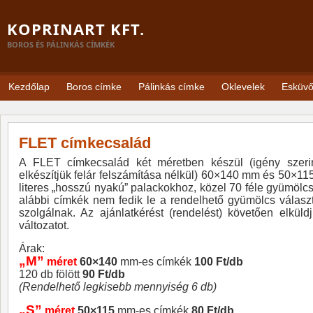
KOPRINART KFT.
BOROS ÉS PÁLINKÁS CÍMKÉK
Kezdőlap
Boros címke
Pálinkás címke
Oklevelek
Esküv
FLET címkecsalád
A FLET címkecsalád két méretben készül (igény szerint
elkészítjük felár felszámítása nélkül) 60×140 mm és 50×115 
literes „hosszú nyakú” palackokhoz, közel 70 féle gyümölc
alábbi címkék nem fedik le a rendelhető gyümölcs válasz
szolgálnak. Az ajánlatkérést (rendelést) követően elkül
változatot.
Árak:
„M”
méret
60×140
mm-es címkék
100 Ft/db
120 db fölött
90 Ft/db
(Rendelhető legkisebb mennyiség 6 db)
„S”
méret
50×115
mm-es címkék
80 Ft/db