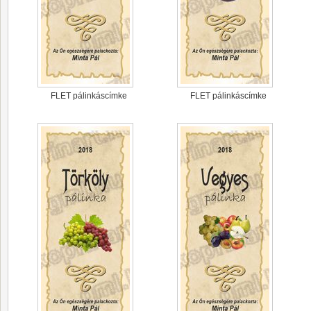
FLET pálinkáscímke
FLET pálinkáscímke