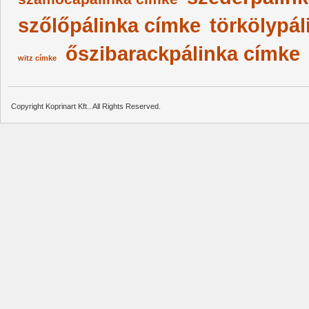
szőlőpálinka címke
törkölypál
őszibarackpálinka címke
witz címke
Copyright Koprinart Kft.. All Rights Reserved.