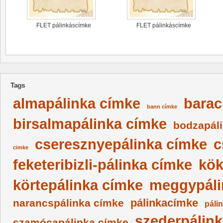
FLET pálinkáscímke
FLET pálinkáscímke
Tags
almapálinka címke
barac
bann címke
birsalmapálinka címke
bodzapál
cseresznyepálinka címke
c
cimke
feketeribizli-pálinka címke
kök
körtepálinka címke
meggypáli
pálinkacímke
narancspálinka címke
páli
szederpálin
szamócapálinka címke