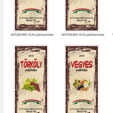
WITZWORK HUN pálinkacímke
WITZWORK HUN pálinkacímke