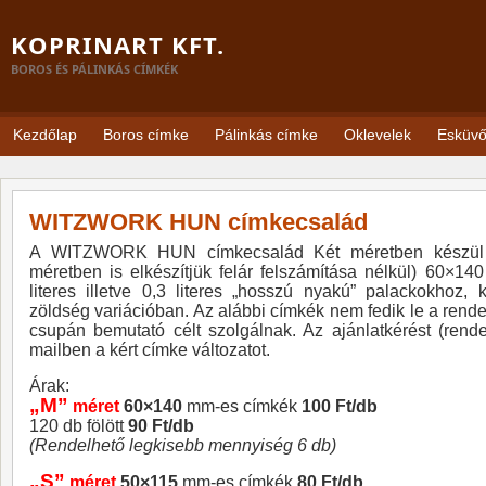
KOPRINART KFT.
BOROS ÉS PÁLINKÁS CÍMKÉK
Kezdőlap
Boros címke
Pálinkás címke
Oklevelek
Esküv
WITZWORK HUN címkecsalád
A WITZWORK HUN címkecsalád Két méretben készül (ig
méretben is elkészítjük felár felszámítása nélkül) 60×
literes illetve 0,3 literes „hosszú nyakú” palackokhoz,
zöldség variációban. Az alábbi címkék nem fedik le a rend
csupán bemutató célt szolgálnak. Az ajánlatkérést (rende
mailben a kért címke változatot.
Árak:
„M”
méret
60×140
mm-es címkék
100 Ft/db
120 db fölött
90 Ft/db
(Rendelhető legkisebb mennyiség 6 db)
„S”
méret
50×115
mm-es címkék
80 Ft/db