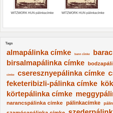
WITZWORK HUN pálinkacímke
WITZWORK HUN pálinkacímke
Tags
almapálinka címke
barac
bann címke
birsalmapálinka címke
bodzapál
cseresznyepálinka címke
c
cimke
feketeribizli-pálinka címke
kök
körtepálinka címke
meggypáli
pálinkacímke
narancspálinka címke
páli
szederpálin
szamócapálinka címke