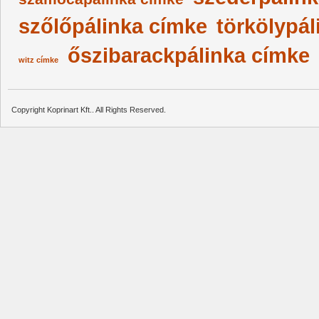
szőlőpálinka címke
törkölypál
őszibarackpálinka címke
witz címke
Copyright Koprinart Kft.. All Rights Reserved.