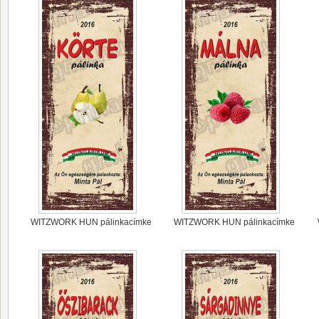
WITZWORK HUN pálinkacímke
WITZWORK HUN pálinkacímke