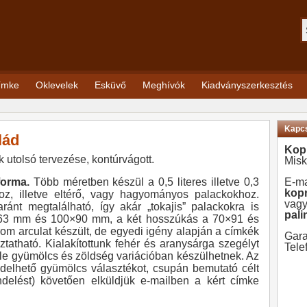
címke
Oklevelek
Esküvő
Meghívók
Kiadványszerkesztés
Kapcs
lád
Kopr
utolsó tervezése, kontúrvágott.
Misk
forma.
Több méretben készül a 0,5 literes illetve 0,3
E-ma
kopr
oz, illetve eltérő, vagy hagyományos palackokhoz.
vag
ránt megtalálható, így akár „tokajis” palackokra is
pal
0×63 mm és 100×90 mm, a két hosszúkás a 70×91 és
m arculat készült, de egyedi igény alapján a címkék
Gara
oztatható. Kialakítottunk fehér és aranysárga szegélyt
Tele
le gyümölcs és zöldség variációban készülhetnek. Az
ndelhető gyümölcs választékot, csupán bemutató célt
endelést) követően elküldjük e-mailben a kért címke