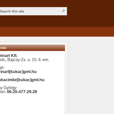
olat
inart Kft.
olc, Bajcsy-Zs. u. 15. II. em.
il:
inart[kukac]gml.hu
y
inkacimke[kukac]gml.hu
y György
fon:
06-20-477-29-26