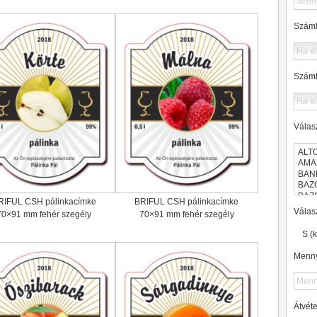
Száml
Száml
Válas
RIFUL CSH pálinkacímke
BRIFUL CSH pálinkacímke
Válasz
70×91 mm fehér szegély
70×91 mm fehér szegély
S (k
Menny
Átvét