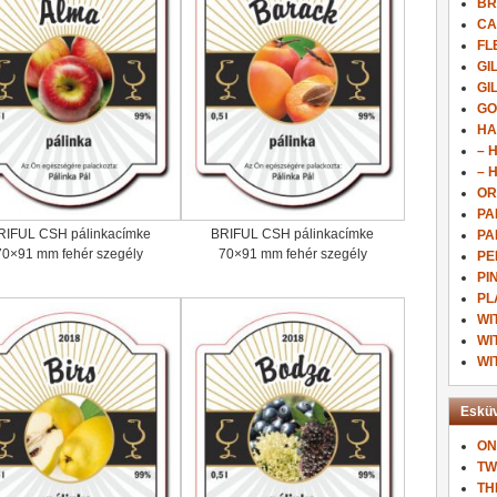
BR
CA
FL
GI
GI
GO
HA
– 
– 
OR
PA
RIFUL CSH pálinkacímke
BRIFUL CSH pálinkacímke
PA
70×91 mm fehér szegély
70×91 mm fehér szegély
PE
PI
PL
WI
WI
WI
Esküv
ON
TW
TH