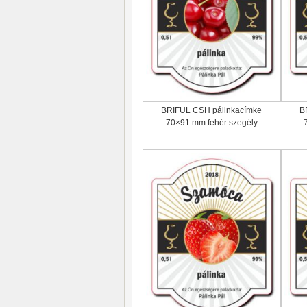
BRIFUL CSH pálinkacímke
B
70×91 mm fehér szegély