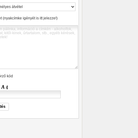
 (nyakcímke igényét is itt jelezze!)
őrző kód