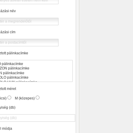
ázási név
ázási cím
ztott pálinkacímke
tott méret
icsi)
M (közepes)
iség (db)
el módja