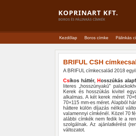
KOPRINART KFT.
BOROS ÉS PÁLINKÁS CÍMKÉK
Kezdőlap
Boros címke
Pálinkás 
BRIFUL CSH címkecsa
A BRIFUL címkecsalád 2018 egyik 
Cs
íkos háttér,
H
osszúkás alap
literes „hosszúnyakú” palackokh
Kerek és hosszúkás kivitel egya
alkalmas. A két kerek méret 7
70×115 mm-es méret. Alapból háro
háttere külön díjazás nélkül vált
valamennyi címkénél. Közel 70 fé
alábbi címkék nem fedik le a re
szolgálnak. Az ajánlatkérést (r
változatot.