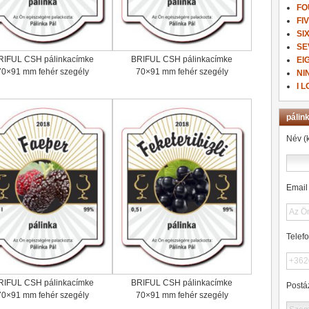
FO
FI
SI
SE
RIFUL CSH pálinkacímke
BRIFUL CSH pálinkacímke
EI
70×91 mm fehér szegély
70×91 mm fehér szegély
NI
I 
pálin
Név (
Email 
Telef
RIFUL CSH pálinkacímke
BRIFUL CSH pálinkacímke
Postá
70×91 mm fehér szegély
70×91 mm fehér szegély