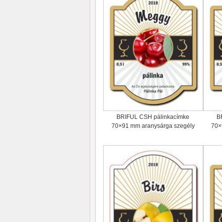
BRIFUL CSH pálinkacímke
B
70×91 mm aranysárga szegély
70×