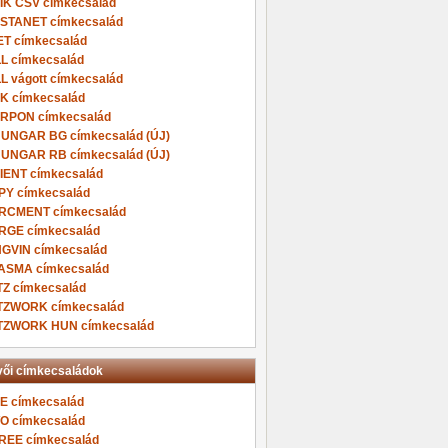
IK CSV címkecsalád
STANET címkecsalád
ET címkecsalád
LL címkecsalád
LL vágott címkecsalád
K címkecsalád
RPON címkecsalád
HUNGAR BG címkecsalád (ÚJ)
HUNGAR RB címkecsalád (ÚJ)
IENT címkecsalád
PY címkecsalád
RCMENT címkecsalád
RGE címkecsalád
NGVIN címkecsalád
ASMA címkecsalád
TZ címkecsalád
TZWORK címkecsalád
TZWORK HUN címkecsalád
ői címkecsaládok
E címkecsalád
O címkecsalád
REE címkecsalád