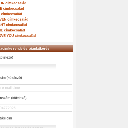
UR címkecsalád
VE címkecsalád
X címkecsalád
VEN címkecsalád
GHT címkecsalád
NE címkecsalád
LOVE YOU címkecsalád
kacímke rendelés, ajánlatkérés
kötelező)
cím (kötelező)
onszám (kötelező)
zási cím