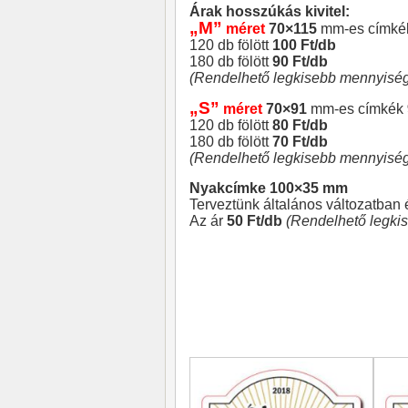
Árak hosszúkás kivitel:
„M”
méret
70×115
mm-es címk
120 db fölött
100 Ft/db
180 db fölött
90 Ft/db
(Rendelhető legkisebb mennyiség
„S”
méret
70×91
mm-es címkék
120 db fölött
80 Ft/db
180 db fölött
70 Ft/db
(Rendelhető legkisebb mennyiség
Nyakcímke 100×35 mm
Terveztünk általános változatban 
Az ár
50 Ft/db
(Rendelhető legki