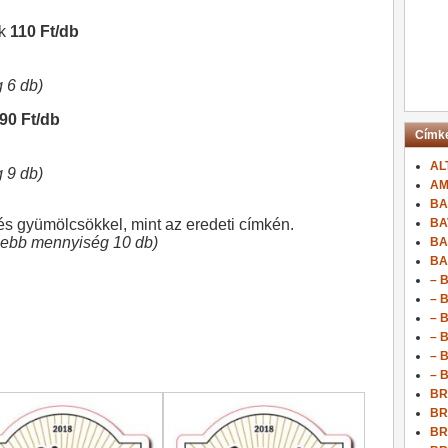
ék
110 Ft/db
 6 db)
90 Ft/db
Címk
AL
 9 db)
AM
BA
és gyümölcsökkel, mint az eredeti címkén.
BA
sebb mennyiség 10 db)
BA
BA
– 
– 
– 
– 
– 
– 
BR
BR
BR