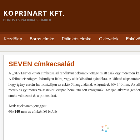
KOPRINART KFT.
BOROS ÉS PÁLINKÁS CÍMKÉK
Kezdőlap
Boros címke
Pálinkás címke
Oklevelek
Esküv
SEVEN címkecsalád
A „SEVEN” esküvői címkecsalád rendkívül dekoratív jellege miatt csak egy méretben kés
A felirat tetszőleges, bármilyen italra, vagy akár köszönő ajándékra. A látható alapszíneke
hogy igény esetén harmonizáljon az esküvő hangulatával. Alapméret: 60×140 mm. Az alá
méret- és gyümölcs választékot, csupán bemutató célt szolgálnak. Az ajánlatkérést (rendel
címke változatot és a pontos árat.
Árak tájékoztató jelleggel:
60×140
mm-es címkék
80 Ft/db