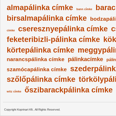
almapálinka címke
barac
bann címke
birsalmapálinka címke
bodzapál
cseresznyepálinka címke
c
cimke
feketeribizli-pálinka címke
kök
körtepálinka címke
meggypáli
pálinkacímke
narancspálinka címke
páli
szederpálin
szamócapálinka címke
szőlőpálinka címke
törkölypál
őszibarackpálinka címke
witz címke
Copyright Koprinart Kft.. All Rights Reserved.