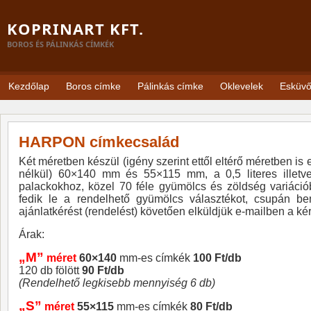
KOPRINART KFT.
BOROS ÉS PÁLINKÁS CÍMKÉK
Kezdőlap
Boros címke
Pálinkás címke
Oklevelek
Esküv
HARPON címkecsalád
Két méretben készül (igény szerint ettől eltérő méretben is e
nélkül) 60×140 mm és 55×115 mm, a 0,5 literes illetve
palackokhoz, közel 70 féle gyümölcs és zöldség variáci
fedik le a rendelhető gyümölcs választékot, csupán be
ajánlatkérést (rendelést) követően elküldjük e-mailben a kér
Árak:
„M”
méret
60×140
mm-es címkék
100 Ft/db
120 db fölött
90 Ft/db
(Rendelhető legkisebb mennyiség 6 db)
„S”
méret
55×115
mm-es címkék
80 Ft/db