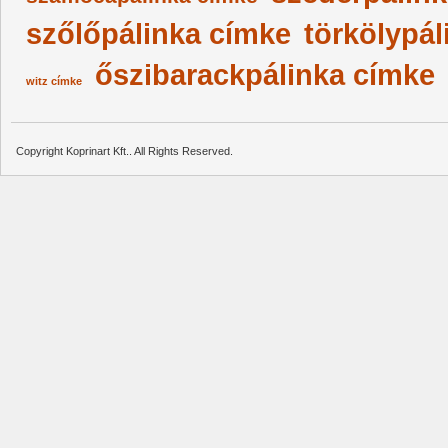
szőlőpálinka címke
törkölypál
őszibarackpálinka címke
witz címke
Copyright Koprinart Kft.. All Rights Reserved.