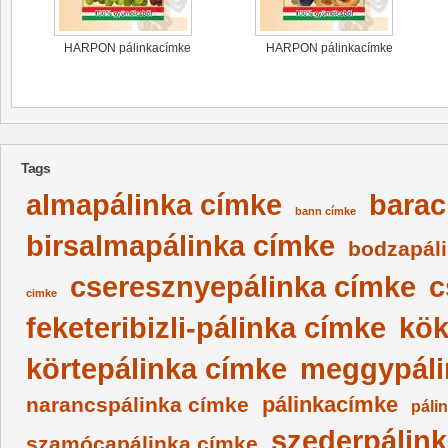
HARPON pálinkacímke
HARPON pálinkacímke
Tags
almapálinka címke
barac
bann címke
birsalmapálinka címke
bodzapál
cseresznyepálinka címke
c
cimke
feketeribizli-pálinka címke
kök
körtepálinka címke
meggypáli
pálinkacímke
narancspálinka címke
páli
szederpálin
szamócapálinka címke