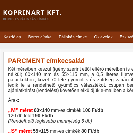
KOPRINART KFT.
BOROS ÉS PÁLINKÁS CÍMKÉK
Kezdőlap
Boros címke
Pálinkás címke
Oklevelek
Esküv
PARCMENT címkecsalád
Két méretben készül (igény szerint ettől eltérő méretben is e
nélkül) 60×140 mm és 55×115 mm, a 0,5 literes illetve
palackokhoz, közel 70 féle gyümölcs és zöldség variáci
fedik le a rendelhető gyümölcs választékot, csupán be
ajánlatkérést (rendelést) követően elküldjük e-mailben a kér
Árak:
„M”
méret
60×140
mm-es címkék
100 Ft/db
120 db fölött
90 Ft/db
(Rendelhető legkisebb mennyiség 6 db)
„S”
méret
55×115
mm-es címkék
80 Ft/db