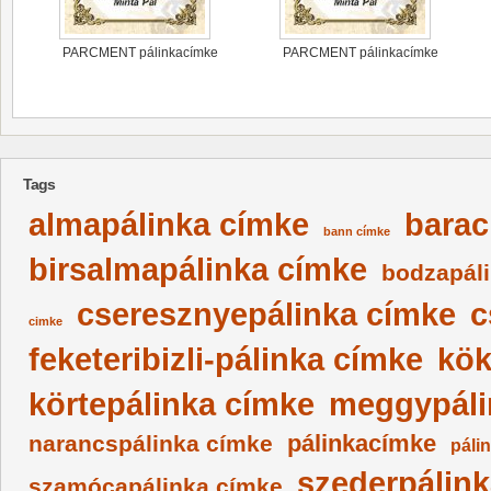
PARCMENT pálinkacímke
PARCMENT pálinkacímke
Tags
almapálinka címke
barac
bann címke
birsalmapálinka címke
bodzapál
cseresznyepálinka címke
c
cimke
feketeribizli-pálinka címke
kök
körtepálinka címke
meggypáli
pálinkacímke
narancspálinka címke
páli
szederpálin
szamócapálinka címke